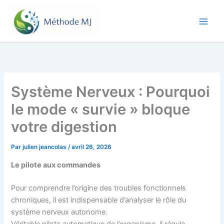
Aller
au
contenu
Système Nerveux : Pourquoi
le mode « survie » bloque
votre digestion
Par
julien jeancolas
/
avril 26, 2026
Le pilote aux commandes
Pour comprendre l’origine des troubles fonctionnels
chroniques, il est indispensable d’analyser le rôle du
système nerveux autonome.
Véritable pilote automatique de l’organisme, il régule